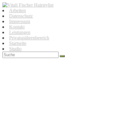
Zum
Inhalt
Arbeiten
springen
Datenschutz
Impressum
Kontakt
Leistungen
Privatspährenbereich
Startseite
Studio